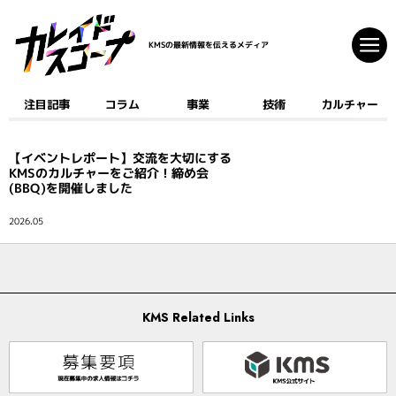
KMSの最新情報を伝えるメディア
注目記事
コラム
事業
技術
カルチャー
注目記事
コラム
【イベントレポート】交流を大切にする
事業
KMSのカルチャーをご紹介！締め会
技術
(BBQ)を開催しました
カルチャー
2026.05
クリエイティブ
開発
ゲーム
KMS Related Links
AI
デジタルコミック
マーケティング