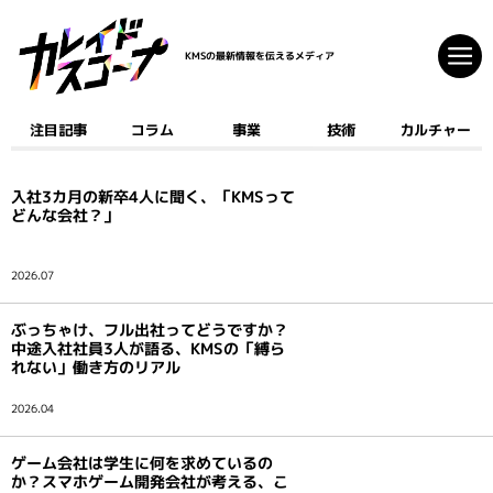
KMSの最新情報を伝えるメディア
注目記事
コラム
事業
技術
カルチャー
注目記事
コラム
入社3カ月の新卒4人に聞く、「KMSって
事業
どんな会社？」
技術
カルチャー
2026.07
ぶっちゃけ、フル出社ってどうですか？
クリエイティブ
中途入社社員3人が語る、KMSの「縛ら
開発
れない」働き方のリアル
ゲーム
2026.04
AI
デジタルコミック
ゲーム会社は学生に何を求めているの
マーケティング
か？スマホゲーム開発会社が考える、こ