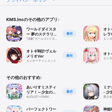
KMS.Incのその他のアプリ
ワールドダイスタ
オト
表示
ー 夢のステラリウ
レラV
ム
"演劇"ガールズ×リズム
エン
ゲーム
オトギ時計ヴェル
オト
表示
メリオVer
エン
エンターテインメント
その他のおすすめ
あいりすミスティ
ミナ
表示
リア！～少女のつ
- 
むぐ夢の秘跡～
AUGUST×DMM
場 
美少女
GAMESが贈る美少女育
ンタジ
RPG
成ゲームアプリ
パーフェクトワー
神姫P