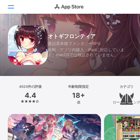
Today
オトギフロンティア
童話系本格ファンタジーRPG
ゲーム
無料 · アプリ内購入 · iPadに対応していま
す。macOSでは検証されていません。
アプリ
Arcade
検索
4020件の評価
年齢制限指定
カテゴリ
4.4
18+
プラットフォーム
歳
ロールプレイン
iPhone
iPad
Mac
Vision