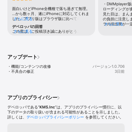
人間たちが想像を膨らませることで生まれ、力を得てきたおとぎ話
・DMMplay
の登場人物たちが暮らす世界 『オトギノクニ』。主人公が持ってい
面白いけどiPhone全機種で落ち過ぎて無理。
ローディングが多
た強力な力は「エルマイト」。オトギノクニにおける聖なる力。こ
…から数ヶ月、遂にiPhoneに対応してくれま
見た目は、まんま
のエルマイトと、相反するディマイト（悪の力）の２つのバランス
した。アプリ版はブラウザ版に比べてロード
さらに見る
の負担に注意し
でこの世界は成り立っていた。

時間が圧倒的に短い為、周回で物凄く重宝し
ラの排出率が一定
さらに見る
デベロッパの回答
ます。エロはスマホでもブラウザ版が起動で
3%中、1〜2年
この度は、ご投稿頂き誠にありがとうござい
さらに見る
今、そのバランスは崩れ、オトギノクニに異変が起き始めていた…
きるので其方でどうぞ。ただし何もかもが遅
のキャラ30%、
ます。 また、ご迷惑をおかけいたしましたこ
歪んだ世界を戻すため、絵本の中の少女たちとの冒険が始まる！

過ぎた感があります。この運営、不具合に対
しいキャラ&PU
とをお詫び申し上げます。 ご投稿いただいた
するアイテム配布は最速で行うのですが、不
始1〜2ヶ月経
事象につきましては、11月24日（木）のアッ
具合の改善能力は業界ワーストクラス！。同
排出が減り、上
プデートにて改善対応を行っております。 お
◆アプリ価格

じ様な不具合をイベントの度に繰り返し、補
す。・止まらな
アップデート
手数をお掛け致しますが、ゲームタイトル画
アプリ本体：基本プレイ無料

填のアイテムを毎回配るスタイルはPC版のサ
の火力キャラの
面右上の「キャッシュクリア」していただく
※一部有料アイテムがございます。

ービス開始から数年たった今でも変わってま
と、1年前のキャ
・機能/コンテンツの改修

とダウンロードが発生し、改善となりますの
バージョン1.0.706
※ご利用前に必ず利用規約をご確認ください。

せん。その分アイテム配布量は多いのです
で100倍程のダ
・不具合の修正
でお試しいただけますと幸いです。 また、本
3日前
が…。
のキャラを入手
件を含む他の不具合などございましたら、ゲ
◆推奨端末

合、火力キャラ
ーム内の「MENU」→「お問い合わせ」より
iOS:12.0以降、iPhone7以降(システムメモリ2GB以上)の端末

いです。・ゲー
必要事項をご記入の上、お問い合わせ頂けま
アクティブタイ
すと幸いです。 本件において、長時間にわた
◆ゲーム情報はこちらから

動可能という戦
りご迷惑をおかけいたしましたことを、改め
アプリのプライバシー
ネ」など思い浮
て深くお詫び申し上げます。
【公式サイト】

が、このゲーム
デベロッパである“
KMS.Inc
”は、アプリのプライバシー慣行に、以
https://kms3.com/otogi/

イされればわか
下のデータの取り扱いが含まれる可能性があることを示しました。
てゴミです。・
詳しくは、
デベロッパプライバシーポリシー
を参照してください。
【公式Twitter】

(一部除く)・こ
https://twitter.com/otogi_staff

エロです。アプ
上記から皆無で