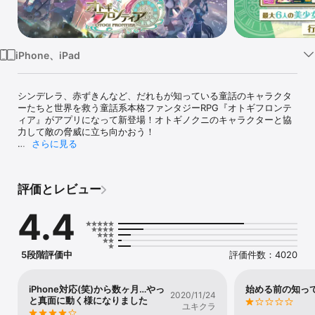
Watch
TV
iPhone、iPad
シンデレラ、赤ずきんなど、だれもが知っている童話のキャラクタ
ーたちと世界を救う童話系本格ファンタジーRPG『オトギフロンテ
ィア』がアプリになって新登場！オトギノクニのキャラクターと協
力して敵の脅威に立ち向かおう！

さらに見る
【ゲーム紹介】

◆複数存在するバトルシステム

評価とレビュー
リアルタイムバトル、ターン制バトルなど複数のバトルシステムを
ご用意！バトルシステムに応じて戦略、編成を考えて挑め！

4.4
◆遊び尽くせないほどのコンテンツ量

塔、神殿、レイド、ユニゾン、十二迷宮などたくさん存在するコン
テンツ量！複数あるコンテンツを遊びつくせ！

5段階評価中
評価件数：4020
◆物語

現実とは違うどこかにある絵本の中の世界 『オトギノクニ』。これ
iPhone対応(笑)から数ヶ月…やっ
始める前の知っ
2020/11/24
は、その不思議の世界に調和をもたらす為の冒険の物語。

と真面に動く様になりました
ユキクラ