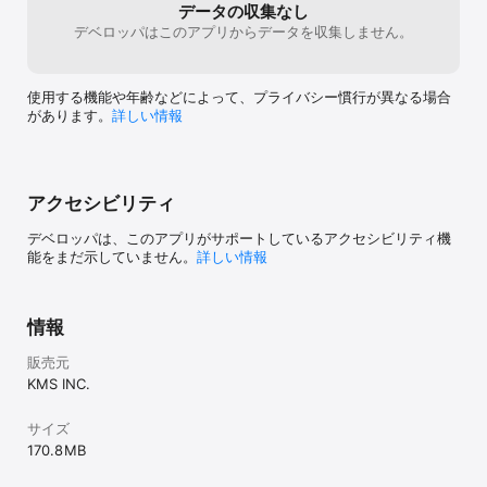
◆プライバシーポリシー

したいと思われ
データの収集なし
https://kms3.com/privacy/

にプレイ開始さ
デベロッパはこのアプリからデータを収集しません。
り強めで寿命の
©KMS,inc.
達の記念verが
で確実に入手し
使用する機能や年齢などによって、プライバシー慣行が異なる場合
は気持ちよくプ
があります。
詳しい情報
金するのならガ
択です。重課金
ば、効率よくキ
スを活用するべ
え、格安(計画的
アクセシビリティ
☆5選択チケッ
を入手可能です
デベロッパは、このアプリがサポートしているアクセシビリティ機
でオトギダイス
能をまだ示していません。
詳しい情報
と思われます。
勢より。
情報
販売元
KMS INC.
サイズ
170.8 MB