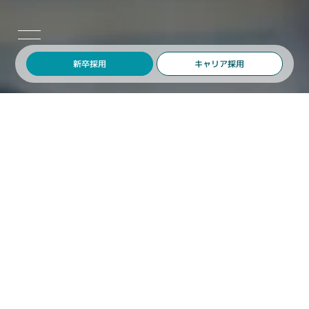
キャリア採用
新卒採用
KMSの立ち上げ
KMSの創業当初は、まだ４人しかメンバーがいませんでした。
はじめは広告代理店として、私が長年培ってきたクライアントとの信頼
関係や、ライセンスに縛られずあらゆる業界の市場を探求できることを
理由に、事業を立ち上げました。
BtoBモデルである広告代理業は、大きな案件を動かす醍醐味はありつつ
も