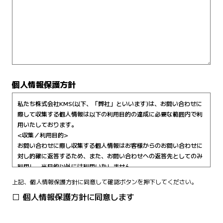
個人情報保護方針
私たち株式会社KMS(以下、「弊社」といいます)は、お問い合わせに
際して収集する個人情報は以下の利用目的の達成に必要な範囲内で利
用いたしております。
<収集／利用目的>
お問い合わせに際し収集する個人情報はお客様からのお問い合わせに
対し的確に返答するため、また、お問い合わせへの返答先としてのみ
利用し、当目的以外には利用いたしません。
<収集した個人情報の開示、訂正、追加、削除>
上記、個人情報保護方針に同意して確認ボタンを押下してください。
お客様は、弊社が収集した個人情報に関して、例外を除き、弊社が別
個人情報保護方針に同意します
途定めた手続きに従って開示を請求することができます。なお、その
際開示手数料を頂く場合があります。
また、弊社が定めた手続きに従って訂正、追加、削除を請求すること