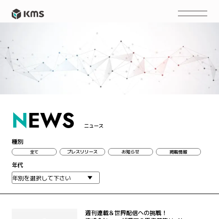
N
EWS
ニュース
種別
全て
プレスリリース
お知らせ
掲載情報
年代
週刊連載＆世界配信への挑戦！