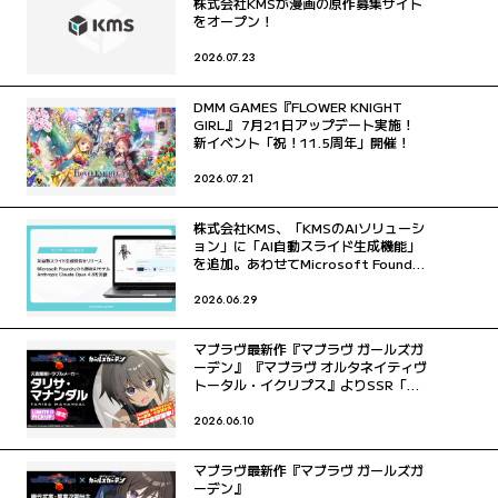
株式会社KMSが漫画の原作募集サイト
をオープン！
2026.07.23
DMM GAMES『FLOWER KNIGHT
GIRL』 7月21日アップデート実施！
新イベント「祝！11.5周年」開催！
2026.07.21
株式会社KMS、「KMSのAIソリューシ
ョン」に「AI自動スライド生成機能」
を追加。あわせてMicrosoft Foundry
から最新AIモデル「Claude Opus
4.8」を実装。
2026.06.29
〜 商談メモや議事録を入力するだけ
で、提案資料……
マブラヴ最新作『マブラヴ ガールズガ
ーデン』 『マブラヴ オルタネイティヴ
トータル・イクリプス』よりSSR「​​タ
リサ・マナンダル」、SSR「ステラ・
ブレーメル」が初登場！
2026.06.10
〜 コラボイベント「The Manor's
Favor」後……
マブラヴ最新作『マブラヴ ガールズガ
ーデン』