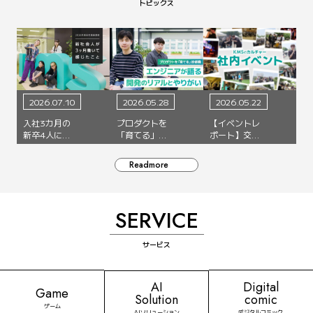
2026.07.10
2026.05.28
2026.05.22
入社3カ月の
プロダクトを
【イベントレ
新卒4人に聞
「育てる」技
ポート】交流
く、「KMSっ
術職 ―
を大切にする
てどんな会
KMSのエンジ
KMSのカルチ
Readmore
社？」
ニアが語る、
ャーをご紹
開発のリアル
介！締め会
とやりがい
(BBQ)を開催
しました
SERVICE
AI
Digital
Game
Solution
comic
ゲーム
AIソリューション
デジタルコミック