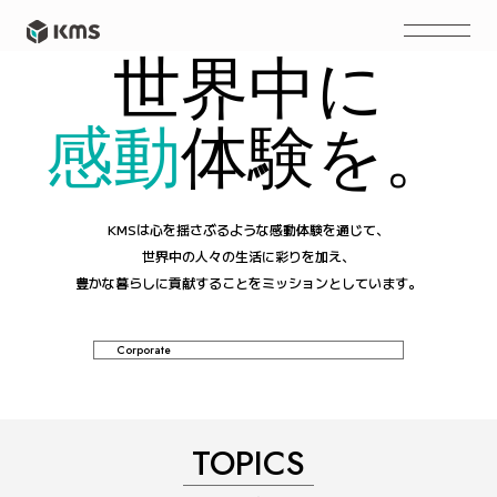
世界中
に
感動
体験
。
を
KMSは心を揺さぶるような感動体験を通じて、
世界中の人々の生活に彩りを加え、
豊かな暮らしに貢献することをミッションとしています。
Corporate
TOPICS