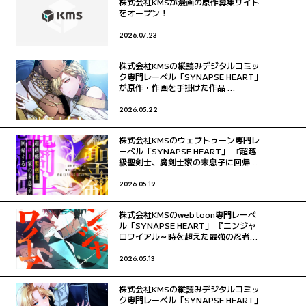
株式会社KMSが漫画の原作募集サイト
をオープン！
2026.07.23
株式会社KMSの縦読みデジタルコミッ
ク専門レーベル「SYNAPSE HEART」
が原作・作画を手掛けた作品
『ニセモノ皇女に執着しないで』連載
再開！！
2026.05.22
株式会社KMSのウェブトゥーン専門レ
ーベル「SYNAPSE HEART」 『超越
級聖剣士、魔剣士家の末息子に回帰す
る』をLINEマンガでリリース！
2026.05.19
株式会社KMSのwebtoon専門レーベ
ル「SYNAPSE HEART」 『ニンジャ
ロワイアル～時を超えた最強の忍者
～』をLINEマンガでリリース！
2026.05.13
株式会社KMSの縦読みデジタルコミッ
ク専門レーベル「SYNAPSE HEART」