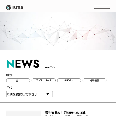
N
EWS
ニュース
種別
全て
プレスリリース
お知らせ
掲載情報
年代
週刊連載＆世界配信への挑戦！