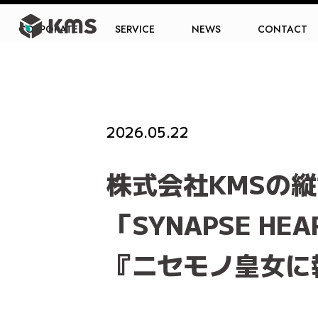
CORPORATE
SERVICE
NEWS
CONTACT
PRESS
2026.05.22
RELEASE
株式会社KMSの
「SYNAPSE 
『ニセモノ皇女に