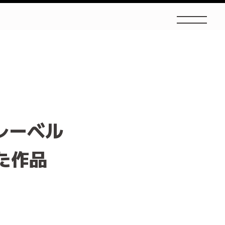
レーベル
けた作品
！