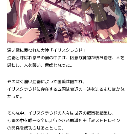
深い霧に覆われた大陸「イリスクラウド」
幻霧と呼ばれるその霧の中には、凶悪な魔物が棲み着き、人を
惑わし、人を襲い、脅威となった。
その深く濃い幻霧によって国境は隔たれ、
イリスクラウドに存在する五国は衰退の一途を辿るよりほかな
かった。
そんな中、イリスクラウドの人々は世界の叡智を結集し、
幻霧の中を唯一安全に走行できる魔導列車「ミストトレイン」
の開発を成功させるとともに、