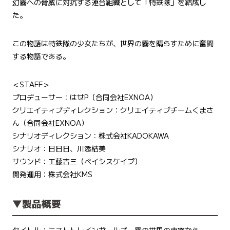
幻霧への脅威に対抗する連合組織として「特鉄隊」を結成し
た。
この物語は特鉄隊の少女たちが、世界の霧を晴らすために奮闘
する物語である。
＜STAFF＞
プロデューサー：はせP（合同会社EXNOA）
クリエイティブディレクション：クリエイティブチームくまさ
ん（合同会社EXNOA）
シナリオディレクション：株式会社KADOKAWA
シナリオ：日日日、川添枯美
サウンド：工藤吉三（ベイシスケイプ）
開発運用：株式会社KMS
▼製品概要
タイトル：ミストトレインガールズ～霧の世界の車窓から～