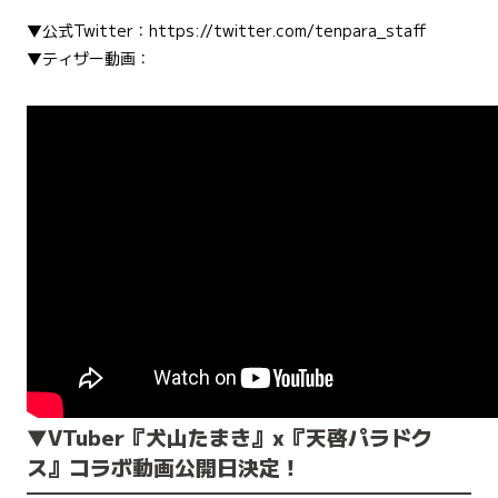
▼公式Twitter：
https://twitter.com/tenpara_staff
▼ティザー動画：
▼VTuber『犬山たまき』x『天啓パラドク
ス』コラボ動画公開日決定！