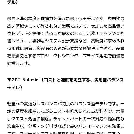
デル）
最高水準の精度と推論力を備えた最上位モデルです。専門性の
高い領域やミスが許されない業務において、安定した高品質ア
ウトプットを提供できる点が最大の利点。法務チェックや契約
書レビュー、複雑なシステム設計支援など、高精度が求められ
る用途に最適。多段階の思考が必要な問題解決にも強く、品質
を最優先とするプロジェクトやエンタープライズ用途で価値を
発揮します。
▼
GPT-5.4-mini
（コストと速度を両立する、実用型バランス
モデル）
軽量かつ高速なレスポンスが特長のバランス型モデルです。一
定の精度を維持しながらコストを抑えられる点が利点で、大量
リクエスト処理に最適。チャットボットの一次対応や簡易的な
文章生成、分類・タグ付けなどで高いパフォーマンスを発揮し
ます。スピードとコスト効率を重視したい場面に適しており、