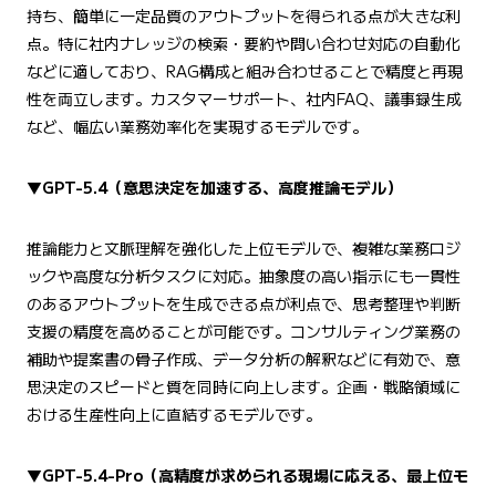
持ち、簡単に一定品質のアウトプットを得られる点が大きな利
点。特に社内ナレッジの検索・要約や問い合わせ対応の自動化
などに適しており、RAG構成と組み合わせることで精度と再現
性を両立します。カスタマーサポート、社内FAQ、議事録生成
など、幅広い業務効率化を実現するモデルです。
▼
GPT-5.4
（意思決定を加速する、高度推論モデル）
推論能力と文脈理解を強化した上位モデルで、複雑な業務ロジ
ックや高度な分析タスクに対応。抽象度の高い指示にも一貫性
のあるアウトプットを生成できる点が利点で、思考整理や判断
支援の精度を高めることが可能です。コンサルティング業務の
補助や提案書の骨子作成、データ分析の解釈などに有効で、意
思決定のスピードと質を同時に向上します。企画・戦略領域に
おける生産性向上に直結するモデルです。
▼
GPT-5.4-Pro
（高精度が求められる現場に応える、最上位モ