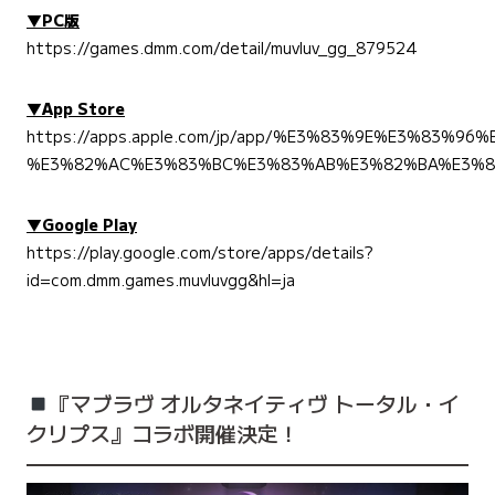
▼PC版
https://games.dmm.com/detail/muvluv_gg_879524
▼App Store
https://apps.apple.com/jp/app/%E3%83%9E%E3%83%9
%E3%82%AC%E3%83%BC%E3%83%AB%E3%82%BA%E3%82
▼Google Play
https://play.google.com/store/apps/details?
id=com.dmm.games.muvluvgg&hl=ja
『マブラヴ オルタネイティヴ トータル・イ
クリプス』コラボ開催決定！