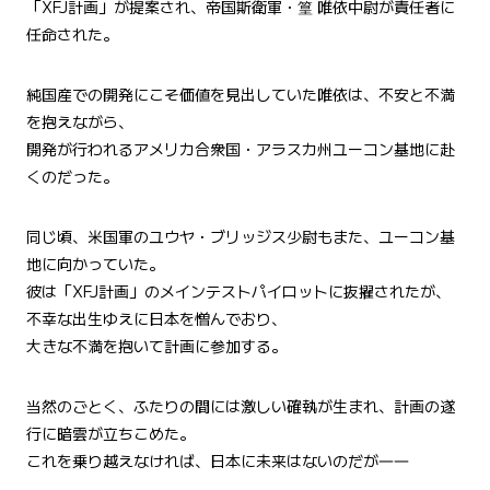
「XFJ計画」が提案され、帝国斯衛軍・篁 唯依中尉が責任者に
任命された。
純国産での開発にこそ価値を見出していた唯依は、不安と不満
を抱えながら、
開発が行われるアメリカ合衆国・アラスカ州ユーコン基地に赴
くのだった。
同じ頃、米国軍のユウヤ・ブリッジス少尉もまた、ユーコン基
地に向かっていた。
彼は「XFJ計画」のメインテストパイロットに抜擢されたが、
不幸な出生ゆえに日本を憎んでおり、
大きな不満を抱いて計画に参加する。
当然のごとく、ふたりの間には激しい確執が生まれ、計画の遂
行に暗雲が立ちこめた。
これを乗り越えなければ、日本に未来はないのだが――