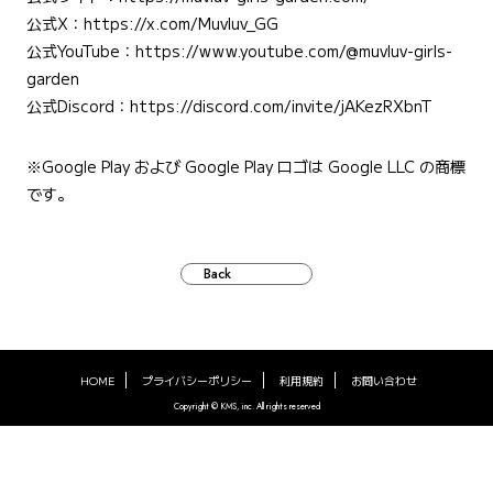
公式X：
https://x.com/Muvluv_GG
公式YouTube：
https://www.youtube.com/@muvluv-girls-
garden
公式Discord：
https://discord.com/invite/jAKezRXbnT
※Google Play および Google Play ロゴは Google LLC の商標
です。
Back
HOME
プライバシーポリシー
利用規約
お問い合わせ
Copyright © KMS, inc. All rights reserved