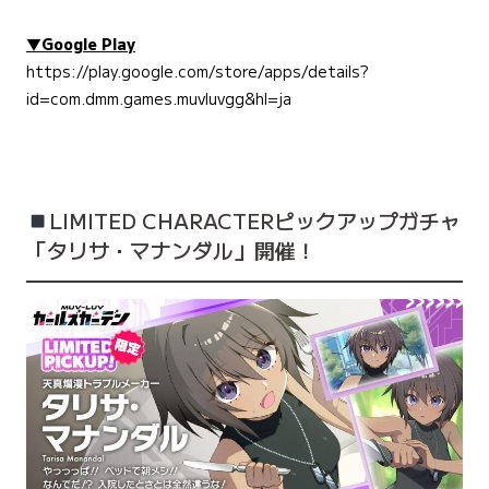
▼Google Play
https://play.google.com/store/apps/details?
id=com.dmm.games.muvluvgg&hl=ja
LIMITED CHARACTERピックアップガチャ
「​​タリサ・マナンダル」開催！