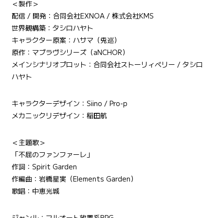
＜製作＞
配信 / 開発：合同会社EXNOA / 株式会社KMS
世界観構築：タシロハヤト
キャラクター原案：ハサマ（兎巡）
原作：マブラヴシリーズ（aNCHOR）
メインシナリオプロット：合同会社ストーリィベリー / タシロ
ハヤト
キャラクターデザイン：Siino / Pro-p
メカニックリデザイン：稲田航
＜主題歌＞
「不屈のファンファーレ」
作詞：Spirit Garden
作編曲：岩橋星実（Elements Garden）
歌唱：中恵光城
ジャンル：フルオート放置系RPG