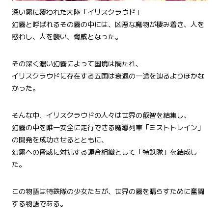
深い霧に覆われた大陸「イリスクラウド」
幻霧と呼ばれるその霧の中には、凶悪な魔物が棲み着き、人を
惑わし、人を襲い、脅威となった。
その深く濃い幻霧によって国境は隔たれ、
イリスクラウドに存在する五国は衰退の一途を辿るよりほかな
かった。
そんな中、イリスクラウドの人々は世界の叡智を結集し、
幻霧の中を唯一安全に走行できる魔導列車「ミストトレイン」
の開発を成功させるとともに、
幻霧への脅威に対抗する連合組織として「特鉄隊」を結成し
た。
この物語は特鉄隊の少女たちが、世界の霧を晴らすために奮闘
する物語である。