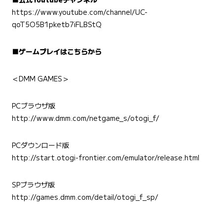
https://www.youtube.com/channel/UC-
qoT5O5B1pketb7iFLBStQ
■ゲームプレイはこちらから
＜DMM GAMES＞
PCブラウザ版
http://www.dmm.com/netgame_s/otogi_f/
PCダウンロード版
http://start.otogi-frontier.com/emulator/release.html
SPブラウザ版
http://games.dmm.com/detail/otogi_f_sp/