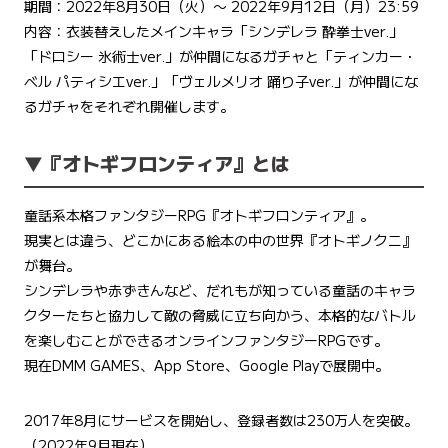
期間：2022年8月30日（火）〜 2022年9月12日（月）23:59
内容：衣装替えしたメインキャラ「シンデレラ 酔拳士ver.」
「ドロシー 氷術士ver.」が仲間になるガチャと「ティンカー・
ベル パティシエver.」「ヴェルメリオ 踊り子ver.」が仲間にな
るガチャをそれぞれ開催します。
▼『オトギフロンティア』とは
童話系本格ファンタジーRPG『オトギフロンティア』。
現実とは違う、どこかにある絵本の中の世界『オトギノクニ』
が舞台。
シンデレラや赤ずきんなど、だれもが知っている童話のキャラ
クターたちと協力して敵の脅威に立ち向かう、本格的なバトル
を楽しむことができるオンラインファンタジーRPGです。
現在DMM GAMES、App Store、Google Playで展開中。
2017年8月にサービスを開始し、登録者数は230万人を突破。
（2022年9月現在）