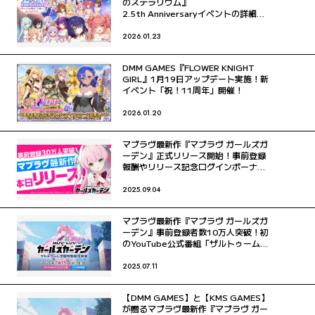
のステラリウム』
2.5th Anniversaryイベントの詳細を
解禁 劇団電姫新章追加や新たなペアア
クター登場を発表
2026.01.23
DMM GAMES『FLOWER KNIGHT
GIRL』1月19日アップデート実施！新
イベント「祝！11周年」開催！
2026.01.20
マブラヴ最新作『マブラヴ ガールズガ
ーデン』正式リリース開始！事前登録
報酬やリリース記念ログインボーナス
で最大40連分ガチャがひける！公式X
にてリリース記念キャンペーンも開催
2025.09.04
中！
マブラヴ最新作『マブラヴ ガールズガ
ーデン』事前登録者数10万人突破！初
のYouTube公式番組「ザルトゥーム学
園特別配信教室」プレミア公開決定！
さらに学園ボイスドラマも初公開！
2025.07.11
【DMM GAMES】と【KMS GAMES】
が贈るマブラヴ最新作『マブラヴ ガー