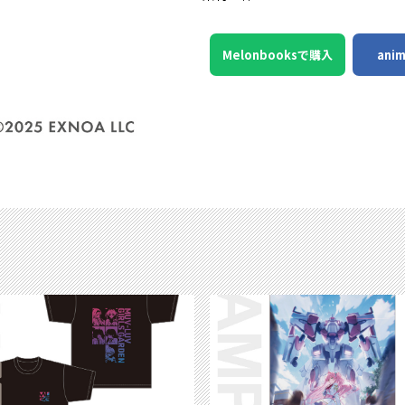
Melonbooksで購入
ani