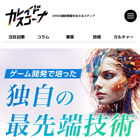
KMSの最新情報を伝えるメディア
注目記事
コラム
事業
技術
カルチャー
注目記事
コラム
事業
技術
カルチャー
クリエイティブ
開発
ゲーム
AI
デジタルコミック
マーケティング