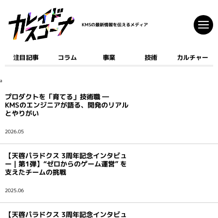
KMSの最新情報を伝えるメディア
注目記事
コラム
事業
技術
カルチャー
注目記事
コラム
a
事業
プロダクトを「育てる」技術職 ―
技術
KMSのエンジニアが語る、開発のリアル
とやりがい
カルチャー
2026.05
クリエイティブ
【天啓パラドクス 3周年記念インタビュ
開発
ー｜第1弾】“ゼロからのゲーム運営” を
支えたチームの挑戦
ゲーム
AI
2025.06
デジタルコミック
マーケティング
【天啓パラドクス 3周年記念インタビュ