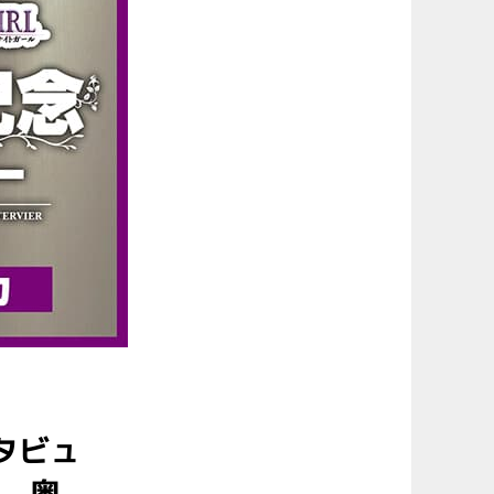
タビュ
、奥