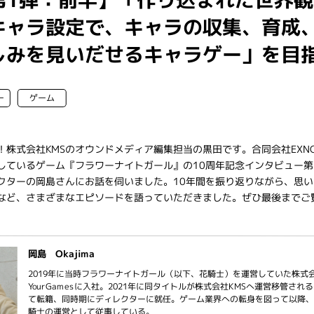
キャラ設定で、キャラの収集、育成
しみを見いだせるキャラゲー」を目
ー
ゲーム
！株式会社KMSのオウンドメディア編集担当の黒田です。合同会社EXN
しているゲーム『フラワーナイトガール』の10周年記念インタビュー第
クターの岡島さんにお話を伺いました。10年間を振り返りながら、思い
など、さまざまなエピソードを語っていただきました。ぜひ最後までご
岡島 Okajima
2019年に当時フラワーナイトガール（以下、花騎士）を運営していた株式
YourGamesに入社。2021年に同タイトルが株式会社KMSへ運営移管され
て転籍、同時期にディレクターに就任。ゲーム業界への転身を図って以降、
騎士の運営として従事している。