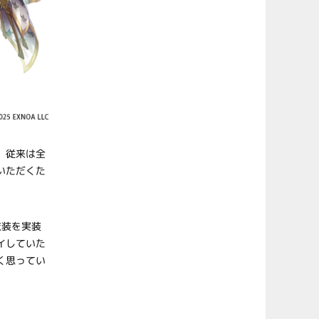
。従来は全
いただくた
衣装を実装
イしていた
く思ってい