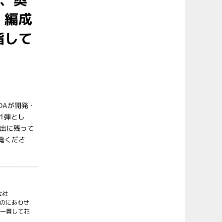
、編成
指して
OAが開発・
1弾とし
出に残って
覧くださ
会社
るのにあわせ
一貫して花