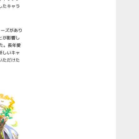
したキャラ
。
リーズがあり
とが影響し
した。長年愛
新しいキャ
いただけた