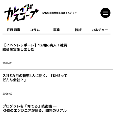
KMSの最新情報を伝えるメディア
注目記事
コラム
事業
技術
カルチャー
注目記事
コラム
【イベントレポート】12期に突入！社員
事業
総会を実施しました
技術
カルチャー
2026.08
入社3カ月の新卒4人に聞く、「KMSって
クリエイティブ
どんな会社？」
開発
ゲーム
2026.07
AI
デジタルコミック
プロダクトを「育てる」技術職 ―
マーケティング
KMSのエンジニアが語る、開発のリアル