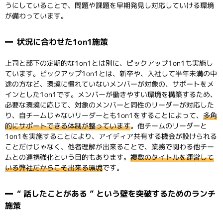
うにしていることで、問題や課題を早期発見し対応していける環境
が備わっています。
状況に合わせた1on1施策
上司と部下の定期的な1on1とは別に、ピックアップ1on1も実施し
ています。ピックアップ1on1とは、新卒や、入社して半年未満の中
途の方など、環境に慣れていないメンバーが対象の、サポートをメ
インとした1on1です。メンバーが働きやすい環境を構築するため、
必要な環境に応じて、対象のメンバーと同性のリーダーが対応した
り、自チームじゃないリーダーとも1on1をすることによって、
多角
的にサポートできる体制が整っています
。他チームのリーダーと
1on1を実施することにより、アイディア共有する機会が設けられる
ことだけじゃなく、他者理解が出来ることで、業務で関わる他チー
ムとの連携強化という目的もあります。
複数のタイトルを運営して
いる弊社だからこそ出来る環境
です。
“ 話したことがある ” という壁を突破するためのランチ
施策