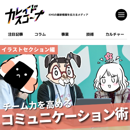
KMSの最新情報を伝えるメディア
注目記事
コラム
事業
技術
カルチャー
注目記事
コラム
事業
技術
カルチャー
クリエイティブ
開発
ゲーム
AI
デジタルコミック
マーケティング