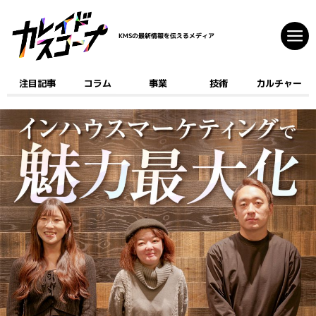
KMSの最新情報を伝えるメディア
注目記事
コラム
事業
技術
カルチャー
注目記事
コラム
事業
技術
カルチャー
クリエイティブ
開発
ゲーム
AI
デジタルコミック
マーケティング