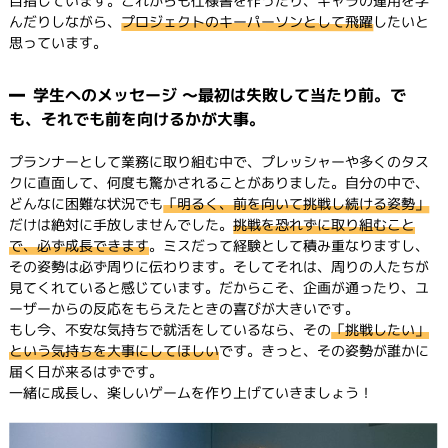
目指しています。これからも仕様書を作ったり、キャラの運用を学
んだりしながら、
プロジェクトのキーパーソンとして飛躍
したいと
思っています。
学生へのメッセージ ～最初は失敗して当たり前。で
も、それでも前を向けるかが大事。
プランナーとして業務に取り組む中で、プレッシャーや多くのタス
クに直面して、何度も驚かされることがありました。自分の中で、
どんなに困難な状況でも
「明るく、前を向いて挑戦し続ける姿勢」
だけは絶対に手放しませんでした。
挑戦を恐れずに取り組むこと
で、必ず成長できます
。ミスだって経験として積み重なりますし、
その姿勢は必ず周りに伝わります。そしてそれは、周りの人たちが
見てくれていると感じています。だからこそ、企画が通ったり、ユ
ーザーからの反応をもらえたときの喜びが大きいです。
もし今、不安な気持ちで就活をしているなら、その
「挑戦したい」
という気持ちを大事にしてほしい
です。きっと、その姿勢が誰かに
届く日が来るはずです。
一緒に成長し、楽しいゲームを作り上げていきましょう！