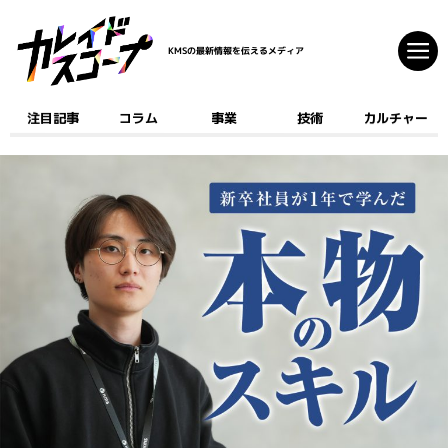
KMSの最新情報を伝えるメディア
注目記事
コラム
事業
技術
カルチャー
注目記事
コラム
事業
技術
カルチャー
クリエイティブ
開発
ゲーム
AI
デジタルコミック
マーケティング