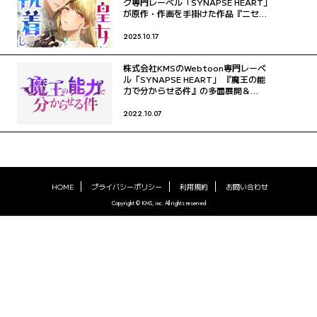
ク専門レーベル「SYNAPSE HEART」
が原作・作画を手掛けた作品『ニセモ
ノ皇女に執着しないで』をリリー
ス！！
2025.10.17
株式会社KMSのWebtoon専門レーベ
ル「SYNAPSE HEART」 『魔王の能
力で分からせる件』の多面展開＆
TVCM放映開始！
2022.10.07
HOME
プライバシーポリシー
利用規約
お問い合わせ
Copyright © KMS, inc. All rights reserved