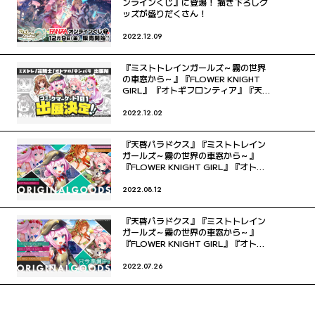
ンラインくじ』に登場！ 描き下ろしグ
ッズが盛りだくさん！
2022.12.09
『ミストトレインガールズ～霧の世界
の車窓から～』『FLOWER KNIGHT
GIRL』 『オトギフロンティア』『天啓
パラドクス』 コミックマーケット101
に出展決定！
2022.12.02
『天啓パラドクス』『ミストトレイン
ガールズ～霧の世界の車窓から～』
『FLOWER KNIGHT GIRL』『オトギ
フロンティア』 夏のグッズ取り扱い開
始！！
2022.08.12
『天啓パラドクス』『ミストトレイン
ガールズ～霧の世界の車窓から～』
『FLOWER KNIGHT GIRL』『オトギ
フロンティア』 夏のグッズ情報解禁！
Twitterキャンペーンも開催！！
2022.07.26