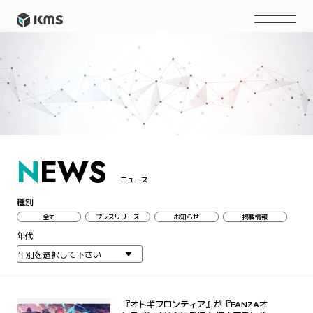
N
EWS
ニュース
種別
全て
プレスリリース
お知らせ
掲載情報
年代
『オトギフロンティア』が『FANZAオ