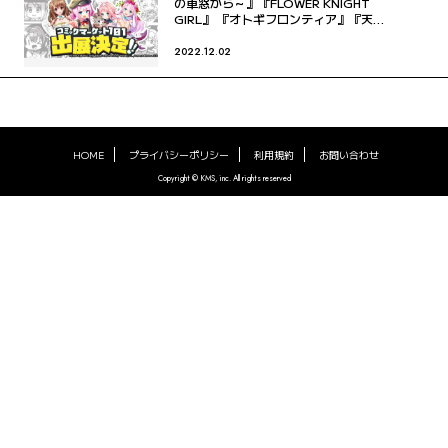
の車窓から～』『FLOWER KNIGHT
GIRL』 『オトギフロンティア』『天啓
パラドクス』 コミックマーケット101
に出展決定！
2022.12.02
HOME
プライバシーポリシー
利用規約
お問い合わせ
Copyright © KMS, inc. All rights reserved