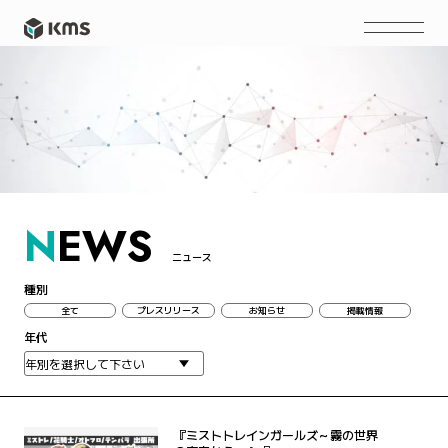
N
EWS
ニュース
種別
全て
プレスリリース
お知らせ
掲載情報
年代
『ミストトレインガールズ～霧の世界