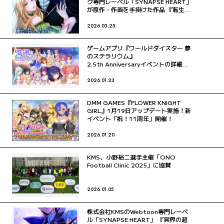
ク専門レーベル「SYNAPSE HEART」
が原作・作画を手掛けた作品 『転生し
たら悪女の妹でした』をリリース！！
2026.03.25
ゲームアプリ『ワールドダイスター 夢
のステラリウム』
2.5th Anniversaryイベントの詳細を
解禁 劇団電姫新章追加や新たなペアア
クター登場を発表
2026.01.23
DMM GAMES『FLOWER KNIGHT
GIRL』1月19日アップデート実施！新
イベント「祝！11周年」開催！
2026.01.20
KMS、小野裕二選手主催「ONO
Football Clinic 2025」に協賛
2026.01.05
株式会社KMSのWebtoon専門レーベ
ル「SYNAPSE HEART」 『冥界の超