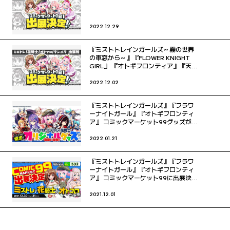
2022.12.29
『ミストトレインガールズ～霧の世界
の車窓から～』『FLOWER KNIGHT
GIRL』 『オトギフロンティア』『天啓
パラドクス』 コミックマーケット101
に出展決定！
2022.12.02
『ミストトレインガールズ』『フラワ
ーナイトガール』『オトギフロンティ
ア』 コミックマーケット99グッズがア
ニメイト通販サイトにて取り扱い開
始！！
2022.01.21
『ミストトレインガールズ』『フラワ
ーナイトガール』『オトギフロンティ
ア』 コミックマーケット99に出展決
定！
2021.12.01