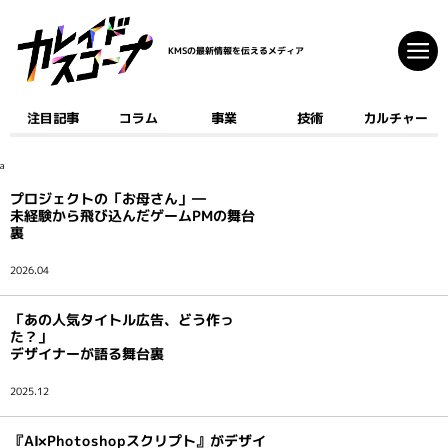
KMSの最新情報を伝えるメディア
注目記事
コラム
事業
技術
カルチャー
注目記事
コラム
a
事業
プロジェクトの「お母さん」―
技術
未経験から飛び込んだゲームPMの舞台
裏
カルチャー
2026.04
クリエイティブ
「あの人気タイトル広告、どう作っ
開発
た？」
デザイナーが語る舞台裏
ゲーム
AI
2025.12
デジタルコミック
マーケティング
『AI×Photoshopスクリプト』がデザイ