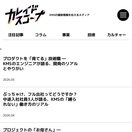
KMSの最新情報を伝えるメディア
注目記事
コラム
事業
技術
カルチャー
注目記事
コラム
a
事業
プロダクトを「育てる」技術職 ―
技術
KMSのエンジニアが語る、開発のリアル
とやりがい
カルチャー
2026.05
クリエイティブ
ぶっちゃけ、フル出社ってどうですか？
開発
中途入社社員3人が語る、KMSの「縛ら
れない」働き方のリアル
ゲーム
AI
2026.04
デジタルコミック
マーケティング
プロジェクトの「お母さん」―